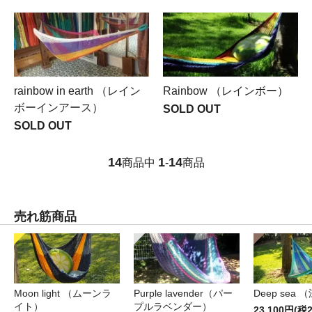
rainbow in earth （レイン
Rainbow （レインボー）
ボーインアース）
SOLD OUT
SOLD OUT
14
1
14
商品中
-
商品
売れ筋商品
Moon light （ムーンラ
Purple lavender（パー
Deep sea 
イト）
プルラベンダー）
23,100円(税2