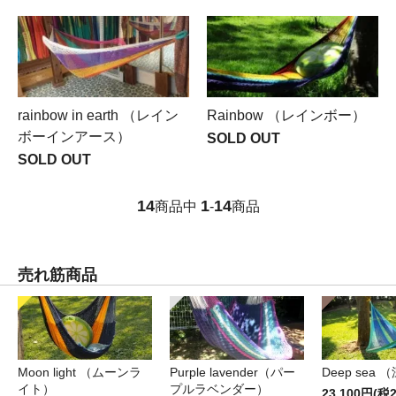
rainbow in earth （レイン
Rainbow （レインボー）
ボーインアース）
SOLD OUT
SOLD OUT
14
1
14
商品中
-
商品
売れ筋商品
Moon light （ムーンラ
Purple lavender（パー
Deep sea 
イト）
プルラベンダー）
23,100円(税2