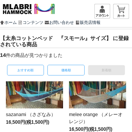
マイアカ
ホーム
コンテンツ
お問い合わせ
販売店情報
【太糸コットンベッド 『スモール』サイズ】 に登録
されている商品
14
件の商品が見つかりました
おすすめ順
価格順
新着順
sazanami （さざなみ）
melee orange （メレーオ
レンジ）
16,500円(税1,500円)
16,500円(税1,500円)