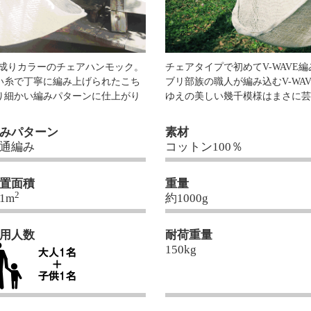
生成りカラーのチェアハンモック。
チェアタイプで初めてV-WAVE
い糸で丁寧に編み上げられたこち
ブリ部族の職人が編み込むV-WA
り細かい編みパターンに仕上がり
ゆえの美しい幾千模様はまさに
みパターン
素材
通編み
コットン100％
置面積
重量
2
1m
約1000g
用人数
耐荷重量
150kg