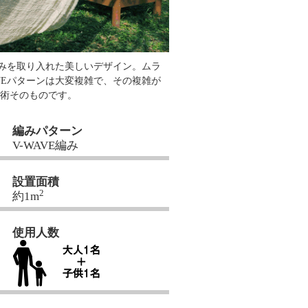
編みを取り入れた美しいデザイン。ムラ
VEパターンは大変複雑で、その複雑が
芸術そのものです。
編みパターン
V-WAVE編み
設置面積
2
約1m
使用人数