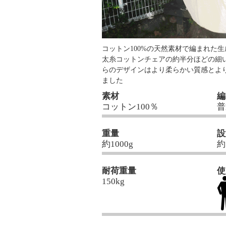
コットン100%の天然素材で編まれた
太糸コットンチェアの約半分ほどの細
らのデザインはより柔らかい質感とよ
ました
素材
編
コットン100％
普
重量
設
約1000g
約
耐荷重量
使
150kg