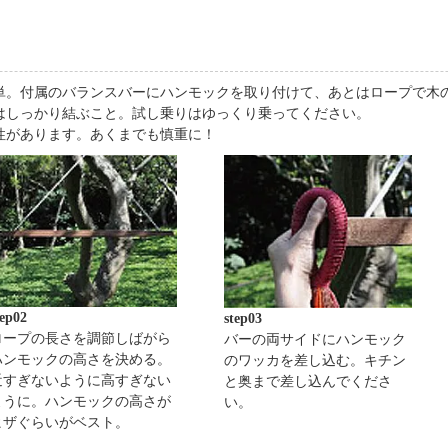
単。付属のバランスバーにハンモックを取り付けて、あとはロープで木
はしっかり結ぶこと。試し乗りはゆっくり乗ってください。
性があります。あくまでも慎重に！
tep02
step03
ロープの長さを調節しばがら
バーの両サイドにハンモック
ハンモックの高さを決める。
のワッカを差し込む。キチン
近すぎないように高すぎない
と奥まで差し込んでくださ
ように。ハンモックの高さが
い。
ヒザぐらいがベスト。