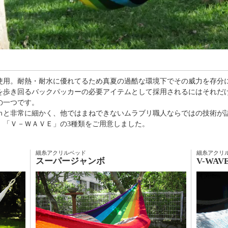
使用。耐熱・耐水に優れてるため真夏の過酷な環境下でその威力を存分に
を歩き回るバックパッカーの必要アイテムとして採用されるにはそれだ
の一つです。
ｃｍと非常に細かく、他ではまねできないムラブリ職人ならではの技術が
」「Ｖ－ＷＡＶＥ」の3種類をご用意しました。
細糸アクリルベッド
細糸アクリ
スーパージャンボ
V-WA