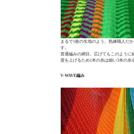
まるで1枚の生地のよう。熟練職人だ
す。
普通編みの網目。広げてもこのように
度を上げるため1本の糸は細い3本の糸
V-WAVE編み