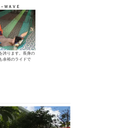
Ｖ－ＷＡＶＥ
を誇ります。長身の
も余裕のライドで