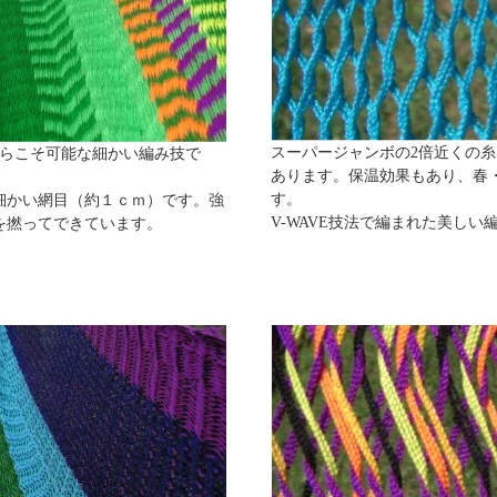
スーパージャンボの2倍近くの
からこそ可能な細かい編み技で
あります。保温効果もあり、春
す。
細かい網目（約１ｃｍ）です。強
V-WAVE技法で編まれた美しい
を撚ってできています。