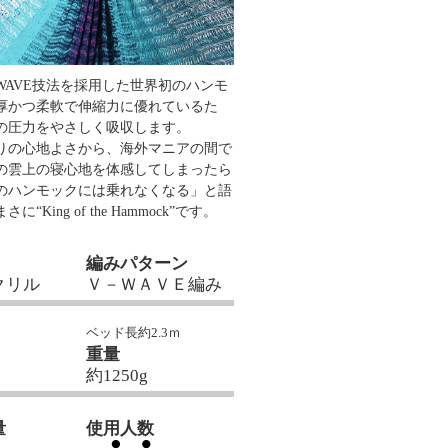
-WAVE技法を採用した世界初のハンモ
厚かつ柔軟で伸縮力に優れているた
の圧力をやさしく吸収します。
りの心地よさから、海外マニアの間で
の雲上の寝心地を体感してしまったら
のハンモックには乗れなくなる」と語
に“King of the Hammock”です。
編みパターン
クリル
Ｖ－ＷＡＶＥ編み
ベッド長約2.3ｍ
重量
約1250g
量
使用人数