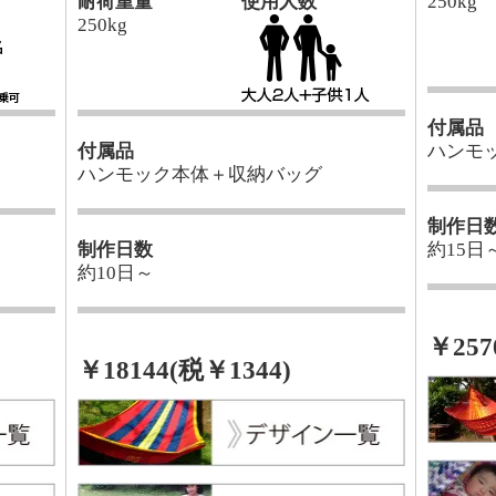
耐荷重量
使用人数
250kg
250kg
付属品
付属品
ハンモ
ハンモック本体＋収納バッグ
制作日
制作日数
約15日
約10日～
￥257
￥18144(税￥1344)