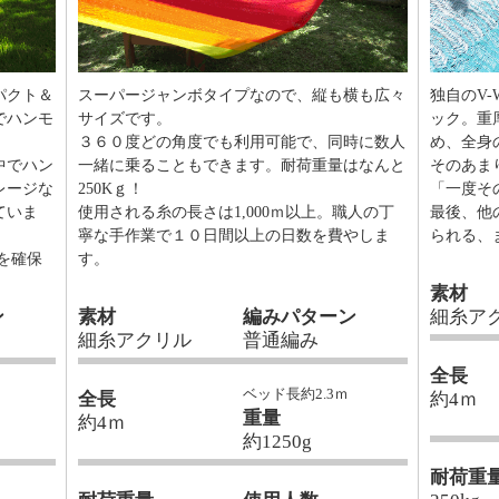
パクト＆
スーパージャンボタイプなので、縦も横も広々
独自のV
でハンモ
サイズです。
ック。重
３６０度どの角度でも利用可能で、同時に数人
め、全身
中でハン
一緒に乗ることもできます。耐荷重量はなんと
そのあま
レージな
250Kｇ！
「一度そ
ていま
使用される糸の長さは1,000ｍ以上。職人の丁
最後、他
寧な手作業で１０日間以上の日数を費やしま
られる、まさ
を確保
す。
素材
ン
素材
編みパターン
細糸ア
細糸アクリル
普通編み
全長
ベッド長約2.3ｍ
全長
約4ｍ
重量
約4ｍ
約1250g
耐荷重