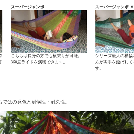
スーパージャンボ
スーパージャンボ 
窮
こちらは長身の方でも横乗りが可能。
シリーズ最大の横幅
可
360度ライドを満喫できます。
方が両手を延ばして
す。
らではの発色と耐候性・耐久性。