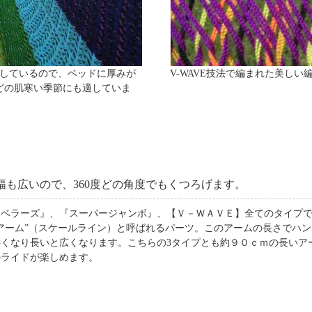
用しているので、ベッドに厚みが
V-WAVE技法で編まれた美しい
どの肌寒い季節にも適していま
幅も広いので、360度どの角度でもくつろげます。
ラベラーズ』、『スーパージャンボ』、【Ｖ－ＷＡＶＥ】全てのタイプ
“アーム”（スケールライン）と呼ばれるパーツ。このアームの長さでハ
狭くなり長いと広くなります。こちらの3タイプとも約９０ｃｍの長いア
のライドが楽しめます。