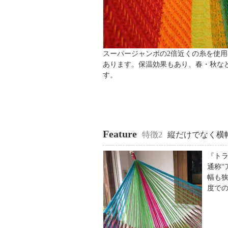
スーパージャンボの2倍近くの糸を使
あります。保温効果もあり、春・秋な
す。
Feature
特徴2
縦だけでなく横
『ト
通称
幅も
度で