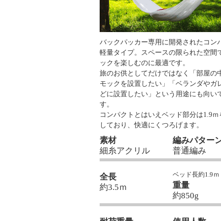
バックパッカー専用に開発されたコン
軽量タイプ。スペースの限られた空間
ックを楽しむのに最適です。
旅のお供としてだけではなく「部屋の
モックを設置したい」「ベランダやガ
どに設置したい」という用途にも向い
す。
コンパクトとはいえベッド部分は1.9ｍ
しており、快適にくつろげます。
素材
編みパター
細糸アクリル
普通編み
ベッド長約1.9ｍ
全長
重量
約3.5ｍ
約850g