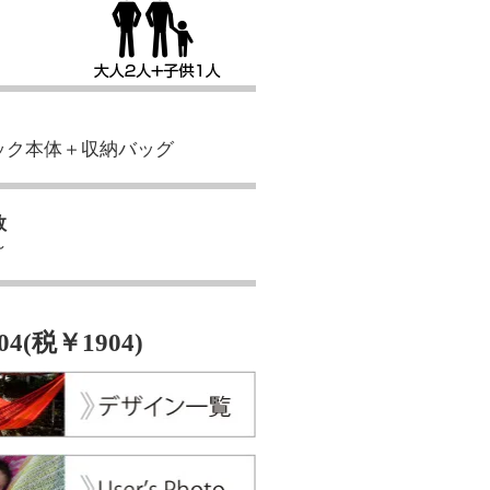
ック本体＋収納バッグ
数
～
04(税￥1904)