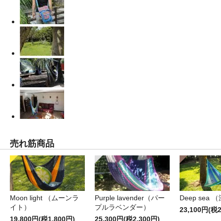
売れ筋商品
Moon light （ムーンラ
Purple lavender（パー
Deep sea 
イト）
プルラベンダー）
23,100円(税2
19,800円(税1,800円)
25,300円(税2,300円)