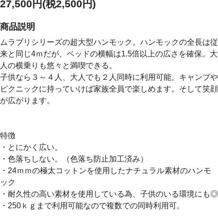
27,500円(税2,500円)
商品説明
ムラブリシリーズの超大型ハンモック。ハンモックの全長は従
来と同じ4ｍだが、ベッドの横幅は1.5倍以上の広さを確保。大
人の横乗りも悠々と満喫できる。
子供なら３～４人、大人でも２人同時に利用可能。キャンプや
ピクニックに持っていけば家族全員で楽しめます。そして笑顔
が広がります。
特徴
・とにかく広い。
・色落ちしない。（色落ち防止加工済み）
・24ｍｍの極太コットンを使用したナチュラル素材のハンモ
ック
・耐久性の高い素材を使用している為、子供のいる環境にも◎
・250ｋｇまで利用可能なので複数での同時利用可。