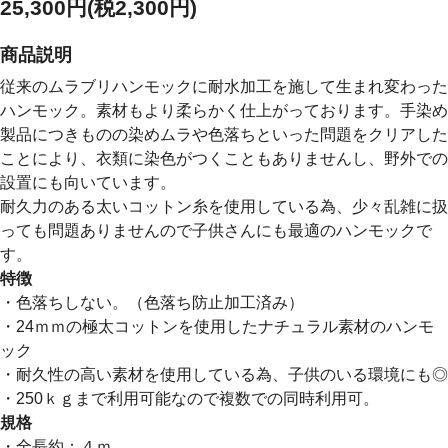
25,300円(税2,300円)
商品説明
従来のムラブリハンモックに耐水加工を施して生まれ変わった
ハンモック。素材もより柔らかく仕上がっております。手染め
製品につきものの染めムラや色落ちといった問題をクリアした
ことにより、衣類に染色がつくこともありませんし、野外での
設置にも向いています。
耐久力のある太いコットン糸を使用している為、少々乱雑に扱
っても問題ありませんので子供さんにも最適のハンモックで
す。
特徴
・色落ちしない。（色落ち防止加工済み）
・24ｍｍの極太コットンを使用したナチュラル素材のハンモ
ック
・耐久性の高い素材を使用している為、子供のいる環境にも◎
・250ｋｇまで利用可能なので複数での同時利用可。
規格
・全長約：４ｍ