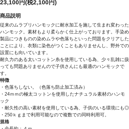
23,100円(税2,100円)
商品説明
従来のムラブリハンモックに耐水加工を施して生まれ変わった
ハンモック。素材もより柔らかく仕上がっております。手染め
製品につきものの染めムラや色落ちといった問題をクリアした
ことにより、衣類に染色がつくこともありませんし、野外での
設置にも向いています。
耐久力のある太いコットン糸を使用している為、少々乱雑に扱
っても問題ありませんので子供さんにも最適のハンモックで
す。
特徴
・色落ちしない。（色落ち防止加工済み）
・24ｍｍの極太コットンを使用したナチュラル素材のハンモ
ック
・耐久性の高い素材を使用している為、子供のいる環境にも◎
・250ｋｇまで利用可能なので複数での同時利用可。
規格
・全長約：４ｍ