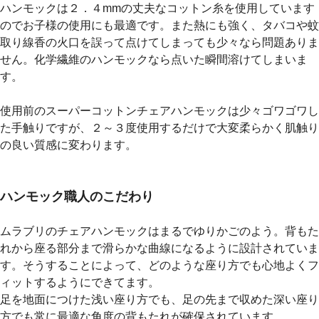
ハンモックは２．４mmの丈夫なコットン糸を使用しています
のでお子様の使用にも最適です。また熱にも強く、タバコや蚊
取り線香の火口を誤って点けてしまっても少々なら問題ありま
せん。化学繊維のハンモックなら点いた瞬間溶けてしまいま
す。
使用前のスーパーコットンチェアハンモックは少々ゴワゴワし
た手触りですが、２～３度使用するだけで大変柔らかく肌触り
の良い質感に変わります。
ハンモック職人のこだわり
ムラブリのチェアハンモックはまるでゆりかごのよう。背もた
れから座る部分まで滑らかな曲線になるように設計されていま
す。そうすることによって、どのような座り方でも心地よくフ
ィットするようにできてます。
足を地面につけた浅い座り方でも、足の先まで収めた深い座り
方でも常に最適な角度の背もたれが確保されています。