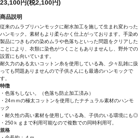
23,100円(税2,100円)
商品説明
従来のムラブリハンモックに耐水加工を施して生まれ変わった
ハンモック。素材もより柔らかく仕上がっております。手染め
製品につきものの染めムラや色落ちといった問題をクリアした
ことにより、衣類に染色がつくこともありませんし、野外での
設置にも向いています。
耐久力のある太いコットン糸を使用している為、少々乱雑に扱
っても問題ありませんので子供さんにも最適のハンモックで
す。
特徴
・色落ちしない。（色落ち防止加工済み）
・24ｍｍの極太コットンを使用したナチュラル素材のハンモ
ック
・耐久性の高い素材を使用している為、子供のいる環境にも◎
・250ｋｇまで利用可能なので複数での同時利用可。
規格
・全長約：４ｍ